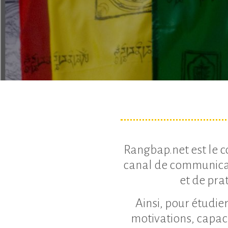
Rangbap.net est le cœ
canal de communicat
et de pra
Ainsi, pour étudier
motivations, capacit