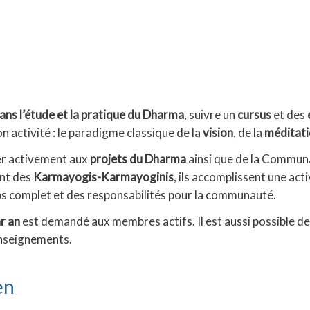
dans l’étude et la pratique du Dharma
, suivre un
cursus
et des
n activité : le paradigme classique de la
vision
, de la
méditat
per activement aux
projets du Dharma
ainsi que de la Communa
ont des
Karmayogis-Karmayoginis
, ils accomplissent une act
mps complet et des responsabilités pour la communauté.
r an
est demandé aux membres actifs. Il est aussi possible d
enseignements.
en