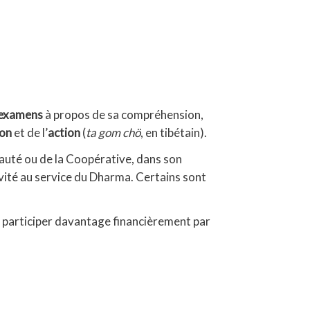
examens
à propos de sa compréhension,
ion
et de l’
action
(
ta gom chö
, en tibétain).
uté ou de la Coopérative, dans son
ivité au service du Dharma. Certains sont
e participer davantage financièrement par