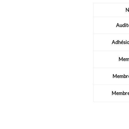
N
Audite
Adhésio
Memb
Membre
Membre 