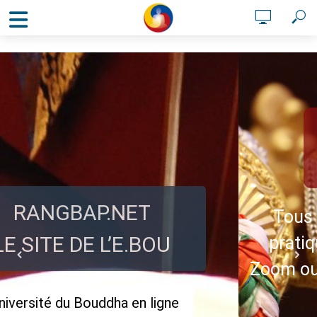
Pra
en
GBAP.NET
Tous les jou
E DE L’E.BOU
pratique du so
Zoom ou en prés
 du Bouddha en ligne