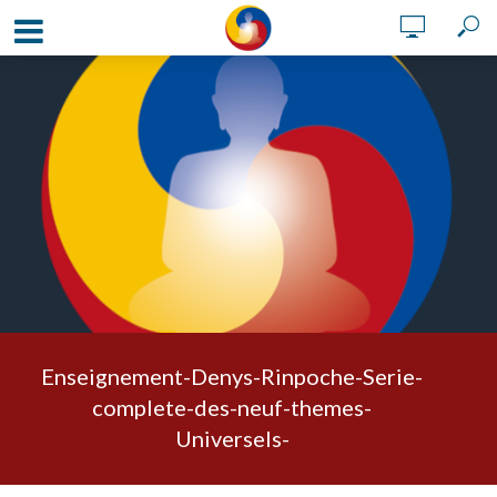
Enseignement-Denys-Rinpoche-Serie-
complete-des-neuf-themes-
Universels-