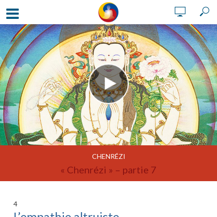
CHENRÉZI
« Chenrézi » – partie 7
4
L’empathie altruiste