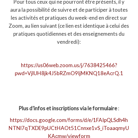
Pour tous ceux qui ne pourront être présents, il y
aura la possibilité de suivre et de participer à toutes
les activités et pratiques du week-end en direct sur
Zoom, au lien suivant (ce lien est identique à celui des
pratiques quotidiennes et des enseignements du
vendredi):
https://us06web.zoom.us/j/7638425466?
pwd=VjlUH8jk4J5bRZmO9IjMKNQ18eAcrQ.1
Plus d’infos et inscriptions via le formulaire
:
https://docs.google.com/forms/d/e/1FAIpQLSdh4h
NTNl7qTXDE9pUCtHAOt51Cnnxe1vS_iToaaqmyU
KAcmw/viewform