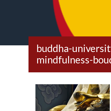
buddha-universi
mindfulness-bo